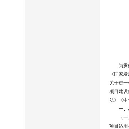
为贯彻落
《国家发
关于进一
项目建设
法》《中
一、
（一）浙
项目适用