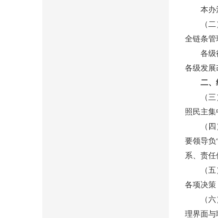
本办法所
（二）招
全链条管
各级行政
各级发展
二、
（三）招
照民主集
（四）招
要领导负
系、责任
（五）招
各项决策
（六）招
理界面与