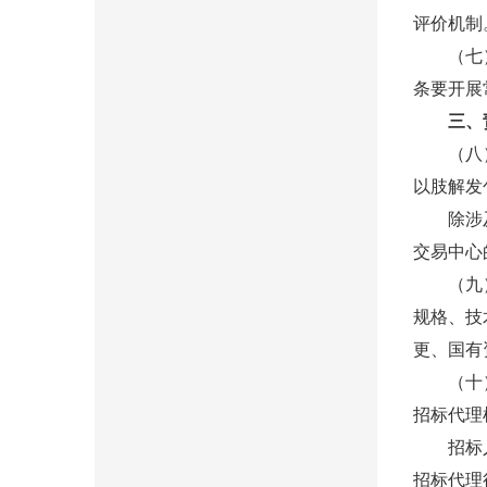
评价机制
（七）招
条要开展
三、
（八）招
以肢解发
除涉及国
交易中心
（九）招
规格、技
更、国有
（十）委
招标代理
招标人应
招标代理