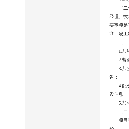
（二十）
经理、技
要事项是
商、竣工
（二十一
1.加强
2.督促
3.加强
告；
4.配合
设信息、
5.加强
（二十二
项目变更
价。